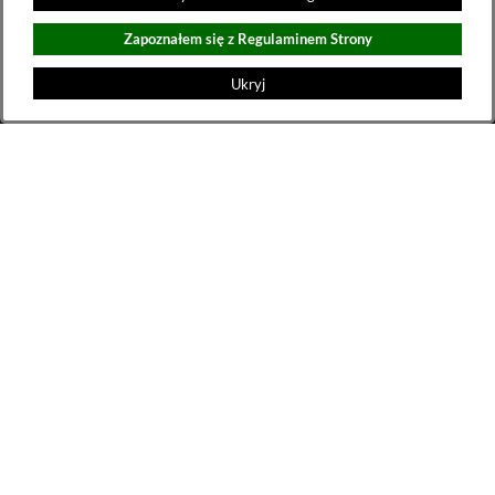
e-mail:
doradca@extranet.pl
,
tel. +48 733 533 521
Zapoznałem się z Regulaminem Strony
Dział administracyjny
e-mail:
biuro@extranet.pl
,
Ukryj
tel. +48 695 423 695
Właściciel/telefon alarmowy
e-mail:
joanna.pazdzierska@extranet.pl
,
tel. +48 605 631 265
Godziny pracy: poniedziałek-piątek w godz. 8:00-16:00
Kariera
Napisz do nas
Zachęcamy do kontaktowania się z nami
Formularz kontaktowy