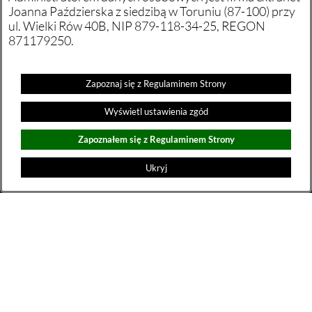
Joanna Paździerska z siedzibą w Toruniu (87-100) przy
ul. Wielki Rów 40B, NIP 879-118-34-25, REGON
871179250.
POZNAJ NASZE
Zapoznaj się z Regulaminem Strony
PRODUKTY
Wyświetl ustawienia zgód
Zapoznałem się z Regulaminem Strony
Ukryj
Dane firmy
extranet Joanna Paździerska
ul. Wielki Rów 40B
87-100 Toruń
e-mail:
biuro@extranet.pl
NIP: 879-118-34-25