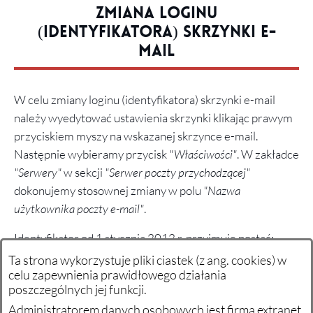
Zmiana loginu
(identyfikatora) skrzynki e-
mail
W celu zmiany loginu (identyfikatora) skrzynki e-mail
należy wyedytować ustawienia skrzynki klikając prawym
przyciskiem myszy na wskazanej skrzynce e-mail.
Następnie wybieramy przycisk
"Właściwości"
. W zakładce
"Serwery"
w sekcji
"Serwer poczty przychodzącej"
dokonujemy stosownej zmiany w polu
"Nazwa
użytkownika poczty e-mail"
.
Identyfikator od 1 stycznia 2012 r. przyjmuje postać:
[nazwa_skrzynki]@[domena_pocztowa]
Ta strona wykorzystuje pliki ciastek (z ang. cookies) w
celu zapewnienia prawidłowego działania
Przykład: jan.kowalski@extranet.pl
poszczególnych jej funkcji.
Administratorem danych osobowych jest firma extranet